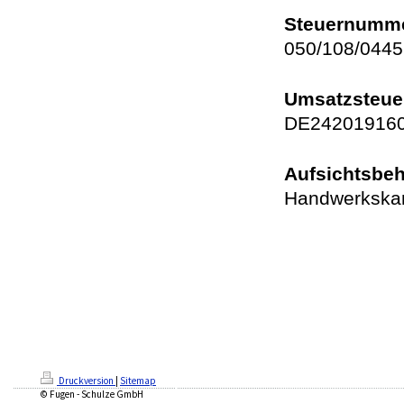
Steuernumm
050/108/0445
Umsatzsteuer
DE24201916
Aufsichtsbe
Handwerkska
Druckversion
|
Sitemap
© Fugen - Schulze GmbH