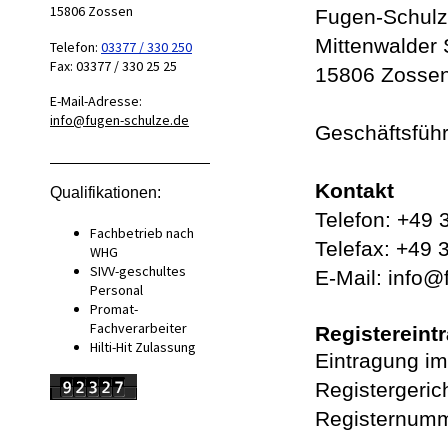
15806
Zossen
Fugen-Schul
Mittenwalder S
Telefon:
03377 / 330 250
Fax:
03377 / 330 25 25
15806 Zosse
E-Mail-Adresse:
info@fugen-schulze.de
Geschäftsführ
Kontakt
Qualifikationen:
Telefon: +49
Fachbetrieb nach
Telefax: +49 
WHG
SIVV-geschultes
E-Mail: info@
Personal
Promat-
Fachverarbeiter
Registereint
Hilti-Hit Zulassung
Eintragung im
Registergeric
Registernum