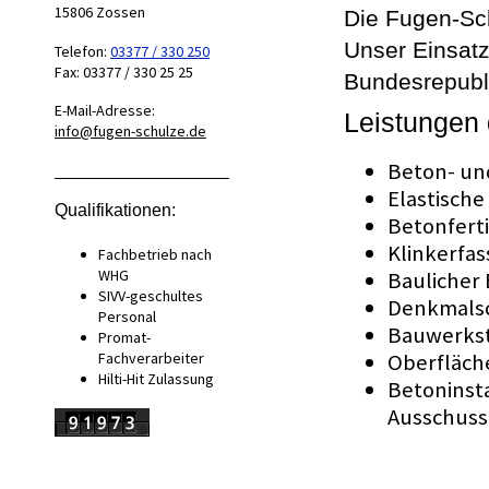
15806
Zossen
Die Fugen-Sch
Unser Einsatz
Telefon:
03377 / 330 250
Fax:
03377 / 330 25 25
Bundesrepubl
E-Mail-Adresse:
Leistungen
info@fugen-schulze.de
Beton- un
Elastisch
Qualifikationen:
Betonfert
Klinkerfa
Fachbetrieb nach
WHG
Baulicher
SIVV-geschultes
Denkmals
Personal
Bauwerks
Promat-
Oberfläch
Fachverarbeiter
Hilti-Hit Zulassung
Betoninst
Ausschuss