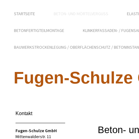
STARTSEITE
BETON- UND MÖRTELVERGUSS
ELAST
BETONFERTIGTEILMONTAGE
KLINKERFASSADEN- / FUGENS
BAUWERKSTROCKENLEGUNG / OBERFLÄCHENSCHUTZ / BETONINSTA
Fugen-Schulz
Kontakt
Beton- u
Fugen-Schulze GmbH
Mittenwalderstr. 11