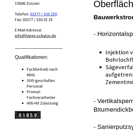
Oberfläch
15806
Zossen
Telefon:
03377 / 330 250
Bauwerkstro
Fax:
03377 / 330 25 25
E-Mail-Adresse:
- Horizontalsp
info@fugen-schulze.de
Injektion 
Qualifikationen:
Bohrlochfl
Sägeverfah
Fachbetrieb nach
aufgetrenn
WHG
SIVV-geschultes
Zementmör
Personal
Promat-
Fachverarbeiter
- Vertikalsper
Hilti-Hit Zulassung
Bitumendickb
- Sanierputzs