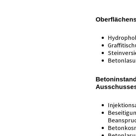
Oberflächens
Hydropho
Graffitisch
Steinvers
Betonlasu
Betoninstand
Ausschusses 
Injektion
Beseitigu
Beanspru
Betonkos
Betonlasu